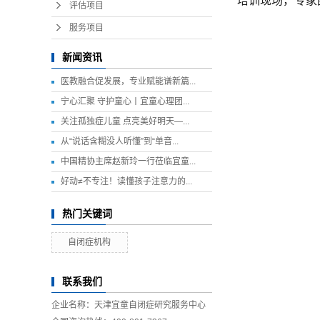
培训现场，专家
评估项目
服务项目
新闻资讯
医教融合促发展，专业赋能谱新篇...
宁心汇聚 守护童心丨宜童心理团...
关注孤独症儿童 点亮美好明天—...
从“说话含糊没人听懂”到“单音...
中国精协主席赵新玲一行莅临宜童...
好动≠不专注！读懂孩子注意力的...
热门关键词
自闭症机构
联系我们
企业名称：天津宜童自闭症研究服务中心