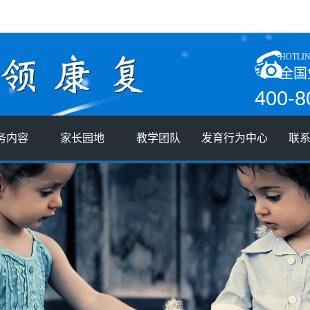
HOTLI
全国
400-8
务内容
家长园地
教学团队
发育行为中心
联
评估项目
案例分享
部长简介
联
服务项目
家长课堂
督导团队
人
家庭游戏
教师培训
加
家长专访
教师随笔