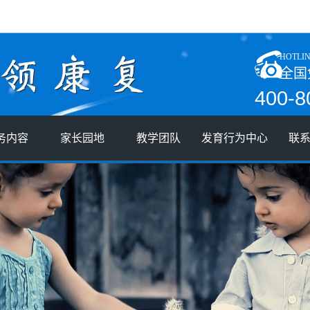
HOTLI
全国
400-8
务内容
家长园地
教学团队
发育行为中心
联
评估项目
案例分享
部长简介
联
服务项目
家长课堂
督导团队
人
家庭游戏
教师培训
加
家长专访
教师随笔