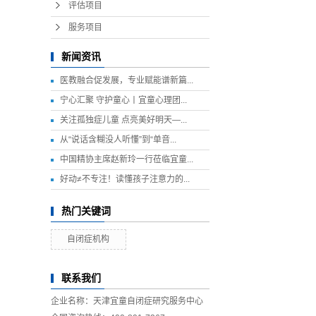
评估项目
服务项目
新闻资讯
医教融合促发展，专业赋能谱新篇...
宁心汇聚 守护童心丨宜童心理团...
关注孤独症儿童 点亮美好明天—...
从“说话含糊没人听懂”到“单音...
中国精协主席赵新玲一行莅临宜童...
好动≠不专注！读懂孩子注意力的...
热门关键词
自闭症机构
联系我们
企业名称：天津宜童自闭症研究服务中心