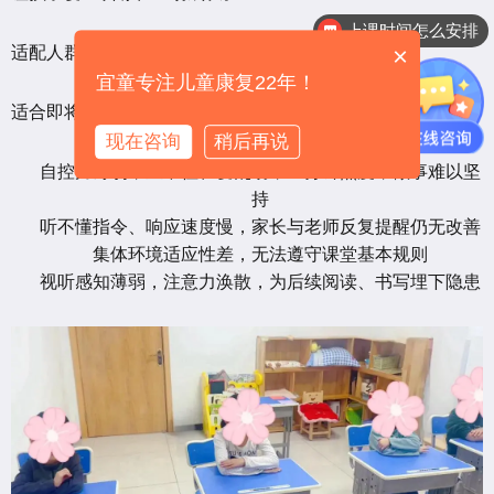
上课时间怎么安排
训练是怎么收费的呢
×
适配人群：
宜童专注儿童康复22年！
适合即将入园、准备幼小衔接，存在以下问题的宝贝：
现在咨询
稍后再说
自控力薄弱，坐不住、爱乱动，三分钟热度，做事难以坚
持
听不懂指令、响应速度慢，家长与老师反复提醒仍无改善
集体环境适应性差，无法遵守课堂基本规则
视听感知薄弱，注意力涣散，为后续阅读、书写埋下隐患