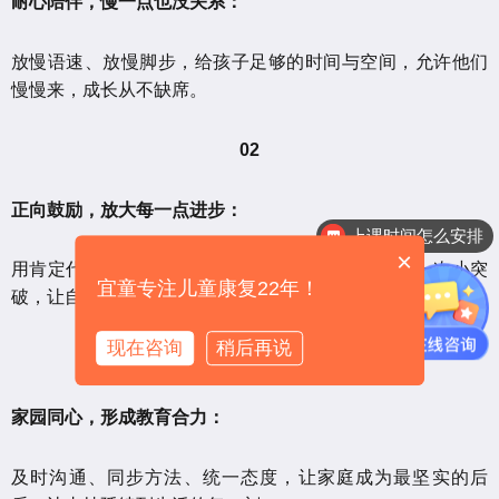
耐心陪伴，慢一点也没关系：
放慢语速、放慢脚步，给孩子足够的时间与空间，允许他们
慢慢来，成长从不缺席。
02
正向鼓励，放大每一点进步：
上课时间怎么安排
×
用肯定代替指责，用鼓励代替批评，关注孩子的每一次小突
宜童专注儿童康复22年！
破，让自信扎根心底。
现在咨询
稍后再说
03
家园同心，形成教育合力：
及时沟通、同步方法、统一态度，让家庭成为最坚实的后