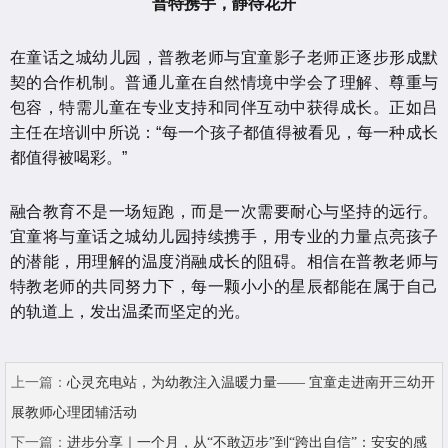
普特携手，静待花开
在童话之城幼儿园，普教老师与宜童影子老师正逐步形成默
契的合作机制。普通儿童在自然情境中学会了理解、尊重与
包容，特需儿童在专业支持和同伴互动中获得成长。正如吕
主任在培训中所说：“每一个孩子都值得被看见，每一种成长
都值得被喝彩。”
融合教育不是一场短跑，而是一次需要耐心与坚持的远行。
宜童将与童话之城幼儿园持续携手，用专业的力量点亮孩子
的潜能，用理解的温度消融成长的阻碍。相信在普教老师与
特教老师的共同努力下，每一颗小小的星辰都能在属于自己
的轨道上，发出温柔而坚定的光。
上一篇：
心灵充电站，为幼教注入温暖力量—— 宜童走进南开三幼开
展教师心理团辅活动
下一篇：
进步分享｜一个月，从“不敢迈步”到“跨出自信”：安安的感